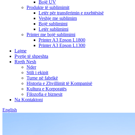
Bojë UV
Produkte të sublimimit
Letër për transferimin e nxehtësisë
Veshje me sublimim
Bojë sublimimi
Letër sublimimi
Printer me bojë sublimimi
Printer A3 Epson L1800
Printer A3 Epson L1300
Lajme
Pyetje të shpeshta
Rreth Nesh
Nder
Stili i ekipit
Turne në fabrikë
Historia e Zhvillimit të Kompanisë
Kultura e Korporatës
Filozofia e biznesit
Na Kontaktoni
English