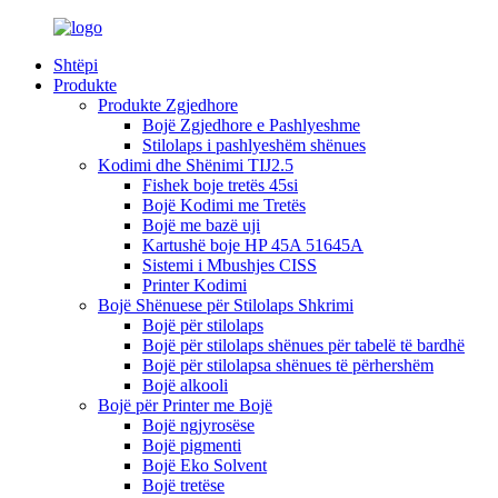
Shtëpi
Produkte
Produkte Zgjedhore
Bojë Zgjedhore e Pashlyeshme
Stilolaps i pashlyeshëm shënues
Kodimi dhe Shënimi TIJ2.5
Fishek boje tretës 45si
Bojë Kodimi me Tretës
Bojë me bazë uji
Kartushë boje HP 45A 51645A
Sistemi i Mbushjes CISS
Printer Kodimi
Bojë Shënuese për Stilolaps Shkrimi
Bojë për stilolaps
Bojë për stilolaps shënues për tabelë të bardhë
Bojë për stilolapsa shënues të përhershëm
Bojë alkooli
Bojë për Printer me Bojë
Bojë ngjyrosëse
Bojë pigmenti
Bojë Eko Solvent
Bojë tretëse