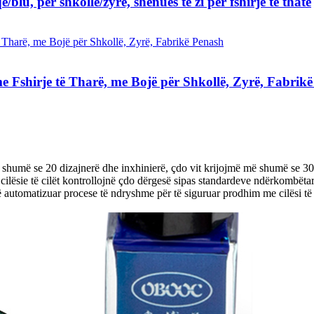
blu, për shkollë/zyrë, shënues të zi për fshirje të thatë
 Fshirje të Tharë, me Bojë për Shkollë, Zyrë, Fabrik
ë shumë se 20 dizajnerë dhe inxhinierë, çdo vit krijojmë më shumë se 30
ilësie të cilët kontrollojnë çdo dërgesë sipas standardeve ndërkombëtare
të automatizuar procese të ndryshme për të siguruar prodhim me cilësi të l