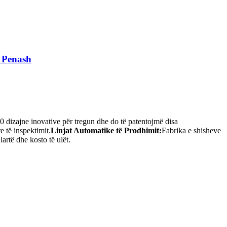
ë Penash
0 dizajne inovative për tregun dhe do të patentojmë disa
 të inspektimit.
Linjat Automatike të Prodhimit:
Fabrika e shisheve
artë dhe kosto të ulët.