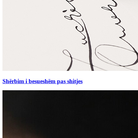
Shërbim i besueshëm pas shitjes