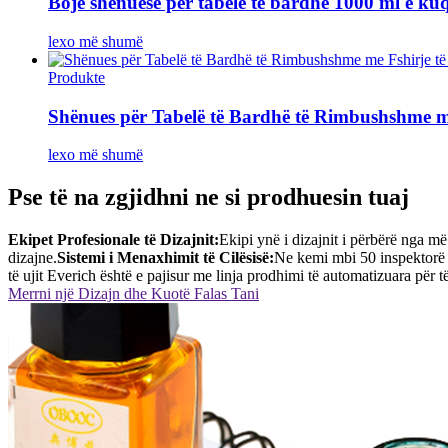
Bojë shënuese për tabelë të bardhë 1000 ml e kuqe/
lexo më shumë
Produkte
Shënues për Tabelë të Bardhë të Rimbushshme me
lexo më shumë
Pse të na zgjidhni ne si prodhuesin tuaj
Ekipet Profesionale të Dizajnit:
Ekipi ynë i dizajnit i përbërë nga m
dizajne.
Sistemi i Menaxhimit të Cilësisë:
Ne kemi mbi 50 inspektorë c
të ujit Everich është e pajisur me linja prodhimi të automatizuara për 
Merrni një Dizajn dhe Kuotë Falas Tani