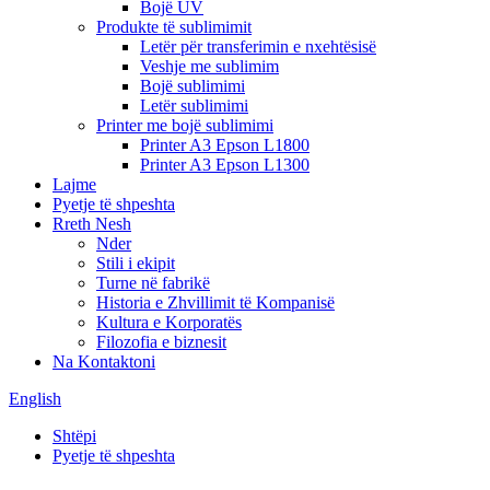
Bojë UV
Produkte të sublimimit
Letër për transferimin e nxehtësisë
Veshje me sublimim
Bojë sublimimi
Letër sublimimi
Printer me bojë sublimimi
Printer A3 Epson L1800
Printer A3 Epson L1300
Lajme
Pyetje të shpeshta
Rreth Nesh
Nder
Stili i ekipit
Turne në fabrikë
Historia e Zhvillimit të Kompanisë
Kultura e Korporatës
Filozofia e biznesit
Na Kontaktoni
English
Shtëpi
Pyetje të shpeshta