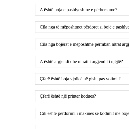
A është boja e pashlyeshme e përhershme?
Cila nga të mëposhtmet përdoret si bojë e pashl
Cila nga bojërat e mëposhtme përmban nitrat arg
A është argjendi dhe nitrati i argjendit i njëjtë?
Çfarë është boja vjollcë në gisht pas votimit?
Çfarë është një printer kodues?
Cili është përdorimi i makinës së kodimit me boj