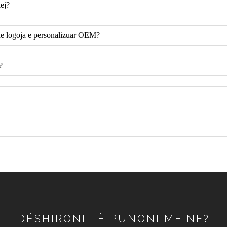
lej?
he logoja e personalizuar OEM?
?
DËSHIRONI TË PUNONI ME NE?