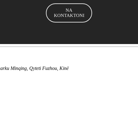
NA
KONTAKTONI
 Qarku Minqing, Qyteti Fuzhou, Kinë