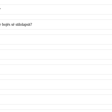
?
 bojës së stilolapsit?