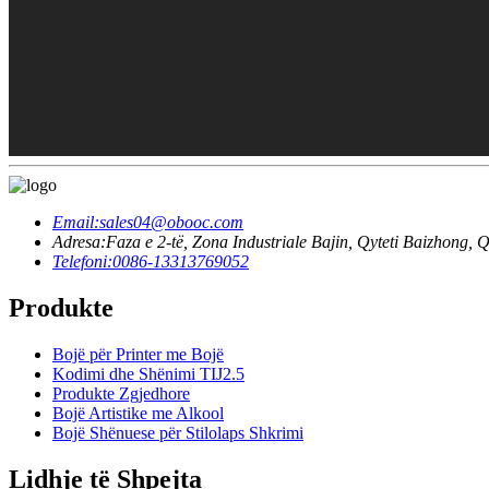
Email:
sales04@obooc.com
Adresa:
Faza e 2-të, Zona Industriale Bajin, Qyteti Baizhong,
Telefoni:
0086-13313769052
Produkte
Bojë për Printer me Bojë
Kodimi dhe Shënimi TIJ2.5
Produkte Zgjedhore
Bojë Artistike me Alkool
Bojë Shënuese për Stilolaps Shkrimi
Lidhje të Shpejta