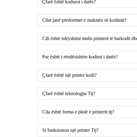
Çfarë është koduesi i datës?
Cilat janë përdorimet e makinës së kodimit?
Cili është ndryshimi midis printerit të barkodit d
Pse është i rëndësishëm kodimi i datës?
Çfarë është një printer kodi?
Çfarë është teknologjia Tij?
Cila është forma e plotë e printerit tij?
Si funksionon një printer Tij?