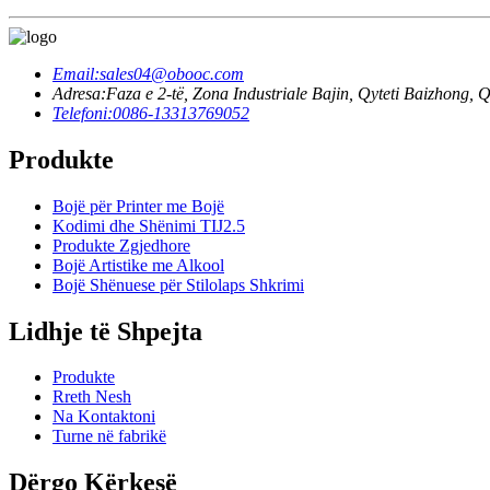
Email:
sales04@obooc.com
Adresa:
Faza e 2-të, Zona Industriale Bajin, Qyteti Baizhong,
Telefoni:
0086-13313769052
Produkte
Bojë për Printer me Bojë
Kodimi dhe Shënimi TIJ2.5
Produkte Zgjedhore
Bojë Artistike me Alkool
Bojë Shënuese për Stilolaps Shkrimi
Lidhje të Shpejta
Produkte
Rreth Nesh
Na Kontaktoni
Turne në fabrikë
Dërgo Kërkesë