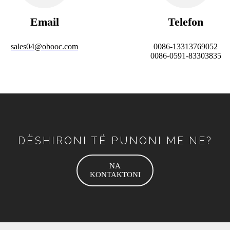
Email
Telefon
sales04@obooc.com
0086-13313769052
0086-0591-83303835
DËSHIRONI TË PUNONI ME NE?
NA
KONTAKTONI