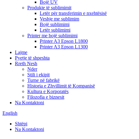
Bojë UV
Produkte të sublimimit
Letër për transferimin e nxehtësisë
Veshje me sublimim
Bojë sublimimi
Letër sublimimi
Printer me bojë sublimimi
Printer A3 Epson L1800
Printer A3 Epson L1300
Lajme
Pyetje të shpeshta
Rreth Nesh
Nder
Stili i ekipit
Turne në fabrikë
Historia e Zhvillimit të Kompanisë
Kultura e Korporatës
Filozofia e biznesit
Na Kontaktoni
English
Shtëpi
Na Kontaktoni