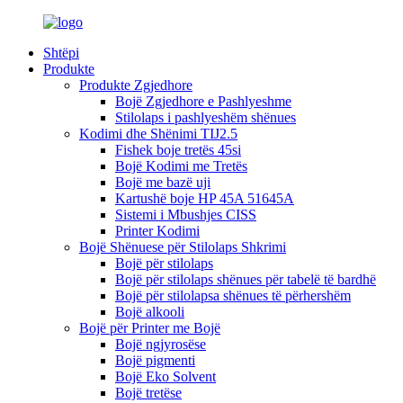
Shtëpi
Produkte
Produkte Zgjedhore
Bojë Zgjedhore e Pashlyeshme
Stilolaps i pashlyeshëm shënues
Kodimi dhe Shënimi TIJ2.5
Fishek boje tretës 45si
Bojë Kodimi me Tretës
Bojë me bazë uji
Kartushë boje HP 45A 51645A
Sistemi i Mbushjes CISS
Printer Kodimi
Bojë Shënuese për Stilolaps Shkrimi
Bojë për stilolaps
Bojë për stilolaps shënues për tabelë të bardhë
Bojë për stilolapsa shënues të përhershëm
Bojë alkooli
Bojë për Printer me Bojë
Bojë ngjyrosëse
Bojë pigmenti
Bojë Eko Solvent
Bojë tretëse