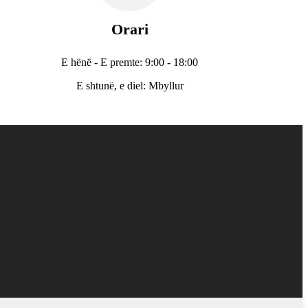
Orari
E hënë - E premte: 9:00 - 18:00
E shtunë, e diel: Mbyllur