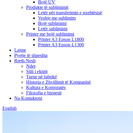
Bojë UV
Produkte të sublimimit
Letër për transferimin e nxehtësisë
Veshje me sublimim
Bojë sublimimi
Letër sublimimi
Printer me bojë sublimimi
Printer A3 Epson L1800
Printer A3 Epson L1300
Lajme
Pyetje të shpeshta
Rreth Nesh
Nder
Stili i ekipit
Turne në fabrikë
Historia e Zhvillimit të Kompanisë
Kultura e Korporatës
Filozofia e biznesit
Na Kontaktoni
English