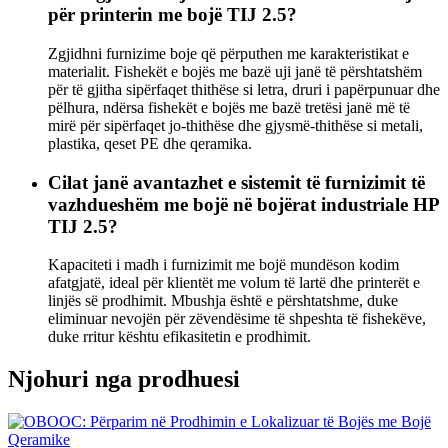
për printerin me bojë TIJ 2.5?
Zgjidhni furnizime boje që përputhen me karakteristikat e
materialit. Fishekët e bojës me bazë uji janë të përshtatshëm
për të gjitha sipërfaqet thithëse si letra, druri i papërpunuar dhe
pëlhura, ndërsa fishekët e bojës me bazë tretësi janë më të
mirë për sipërfaqet jo-thithëse dhe gjysmë-thithëse si metali,
plastika, qeset PE dhe qeramika.
Cilat janë avantazhet e sistemit të furnizimit të
vazhdueshëm me bojë në bojërat industriale HP
TIJ 2.5?
Kapaciteti i madh i furnizimit me bojë mundëson kodim
afatgjatë, ideal për klientët me volum të lartë dhe printerët e
linjës së prodhimit. Mbushja është e përshtatshme, duke
eliminuar nevojën për zëvendësime të shpeshta të fishekëve,
duke rritur kështu efikasitetin e prodhimit.
Njohuri nga prodhuesi