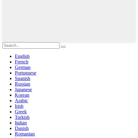
English
French
German
Portuguese
Spanish
Russian
Japanese
Korean
Arabic
Irish
Greek
Turkish
Italian
Danish
Romanian