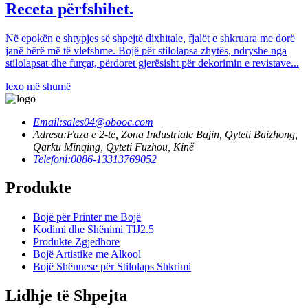
Receta përfshihet.
Në epokën e shtypjes së shpejtë dixhitale, fjalët e shkruara me dorë
janë bërë më të vlefshme. Bojë për stilolapsa zhytës, ndryshe nga
stilolapsat dhe furçat, përdoret gjerësisht për dekorimin e revistave...
lexo më shumë
Email:
sales04@obooc.com
Adresa:
Faza e 2-të, Zona Industriale Bajin, Qyteti Baizhong,
Qarku Minqing, Qyteti Fuzhou, Kinë
Telefoni:
0086-13313769052
Produkte
Bojë për Printer me Bojë
Kodimi dhe Shënimi TIJ2.5
Produkte Zgjedhore
Bojë Artistike me Alkool
Bojë Shënuese për Stilolaps Shkrimi
Lidhje të Shpejta