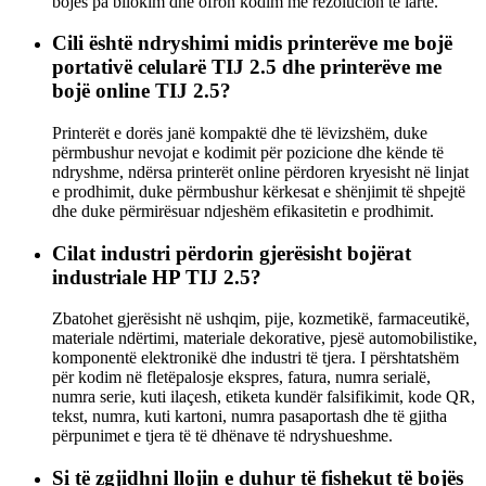
bojës pa bllokim dhe ofron kodim me rezolucion të lartë.
Cili është ndryshimi midis printerëve me bojë
portativë celularë TIJ 2.5 dhe printerëve me
bojë online TIJ 2.5?
Printerët e dorës janë kompaktë dhe të lëvizshëm, duke
përmbushur nevojat e kodimit për pozicione dhe kënde të
ndryshme, ndërsa printerët online përdoren kryesisht në linjat
e prodhimit, duke përmbushur kërkesat e shënjimit të shpejtë
dhe duke përmirësuar ndjeshëm efikasitetin e prodhimit.
Cilat industri përdorin gjerësisht bojërat
industriale HP TIJ 2.5?
Zbatohet gjerësisht në ushqim, pije, kozmetikë, farmaceutikë,
materiale ndërtimi, materiale dekorative, pjesë automobilistike,
komponentë elektronikë dhe industri të tjera. I përshtatshëm
për kodim në fletëpalosje ekspres, fatura, numra serialë,
numra serie, kuti ilaçesh, etiketa kundër falsifikimit, kode QR,
tekst, numra, kuti kartoni, numra pasaportash dhe të gjitha
përpunimet e tjera të të dhënave të ndryshueshme.
Si të zgjidhni llojin e duhur të fishekut të bojës