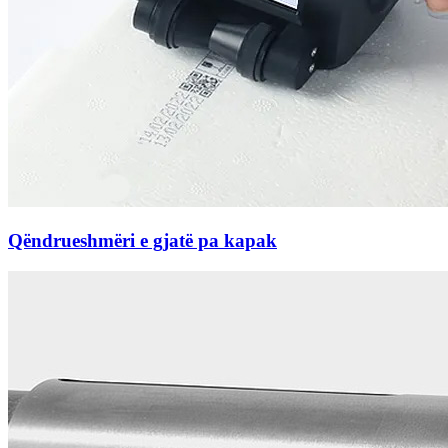
Qëndrueshmëri e gjatë pa kapak