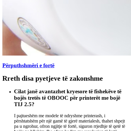
Përputhshmëri e fortë
Rreth disa pyetjeve të zakonshme
Cilat janë avantazhet kryesore të fishekëve të
bojës tretës të OBOOC për printerët me bojë
TIJ 2.5?
I pajtueshëm me modele të ndryshme printerash, i
përshtatshëm për një gamë të gjerë materialesh, thahet shpejt
pa u ngrohur, ofron ngjitje të fortë, siguron rrjedhje të qetë të