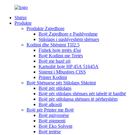
Shtëpi
Produkte
Produkte Zgjedhore
Bojë Zgjedhore e Pashlyeshme
Stilolaps i pashlyeshëm shënues
Kodimi dhe Shënimi TIJ2.5
Fishek boje tretës 45si
Bojë Kodimi me Tretës
Bojë me bazë uji
Kartushë boje HP 45A 51645A
Sistemi i Mbushjes CISS
Printer Kodimi
Bojë Shënuese për Stilolaps Shkrimi
Bojë për stilolaps
Bojë për stilolaps shënues për tabelë të bardhë
Bojë për stilolapsa shënues të përhershëm
Bojë alkooli
Bojë për Printer me Bojë
Bojë ngjyrosëse
Bojë pigmenti
Bojë Eko Solvent
Bojë tretëse