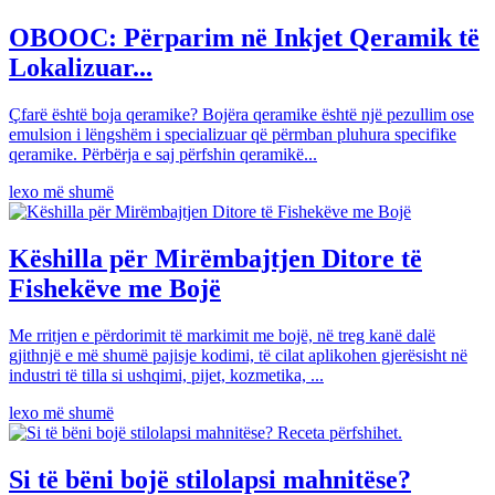
OBOOC: Përparim në Inkjet Qeramik të
Lokalizuar...
Çfarë është boja qeramike? Bojëra qeramike është një pezullim ose
emulsion i lëngshëm i specializuar që përmban pluhura specifike
qeramike. Përbërja e saj përfshin qeramikë...
lexo më shumë
Këshilla për Mirëmbajtjen Ditore të
Fishekëve me Bojë
Me rritjen e përdorimit të markimit me bojë, në treg kanë dalë
gjithnjë e më shumë pajisje kodimi, të cilat aplikohen gjerësisht në
industri të tilla si ushqimi, pijet, kozmetika, ...
lexo më shumë
Si të bëni bojë stilolapsi mahnitëse?