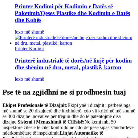
Printer Kodimi për Kodimin e Datës së
Paketimit/Qeses Plastike dhe Kodimin e Datës
dhe Kohës
lexo më shumë
Printer Kodimi
Printerë industrialë të dorës/në linjë për kodim
dhe shënim në dru, metal, plastikë, karton
lexo më shumë
Pse të na zgjidhni ne si prodhuesin tuaj
Ekipet Profesionale të Dizajnit:
Ekipi ynë i dizajnit i përbërë nga
më shumë se 20 dizajnerë dhe inxhinierë, çdo vit krijojmë më shumë
se 300 dizajne inovative për tregun dhe do të patentojmë disa
dizajne.
Sistemi i Menaxhimit të Cilësisë:
Ne kemi mbi 50
inspektorë cilësie të cilët kontrollojnë çdo dërgesë sipas standardeve
ndërkombëtare të inspektimit.
Linjat Automatike të