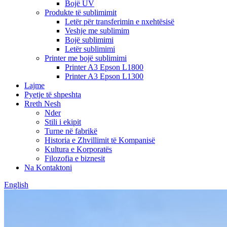
Bojë UV
Produkte të sublimimit
Letër për transferimin e nxehtësisë
Veshje me sublimim
Bojë sublimimi
Letër sublimimi
Printer me bojë sublimimi
Printer A3 Epson L1800
Printer A3 Epson L1300
Lajme
Pyetje të shpeshta
Rreth Nesh
Nder
Stili i ekipit
Turne në fabrikë
Historia e Zhvillimit të Kompanisë
Kultura e Korporatës
Filozofia e biznesit
Na Kontaktoni
English