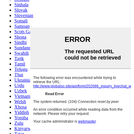
Sinhala
Slovak
Slovenian
Somali
Samoan
Scots Gaelic
Shona
Sindhi
Sundanese
Swahili
Tajik
Tamil
Telugu
Thai
Ukrainian
Urdu
Uzbek
Vietnamese
Welsh
Xhosa
Yiddish
Yoruba
Zulu
Kinyarwanda
Tatar