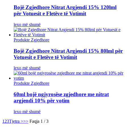
Bojë Zgjedhore Nitrat Argjendi 15% 120lml
për Votuesit e Fletëve të Votimit
lexo më shumë
Produkte Zgjedhore
Bojë Zgjedhore Nitrat Argjendi 15% 80lml për
Votuesit e Fletëve të Votimit
lexo më shumë
Produkte Zgjedhore
60ml bojë ngjyrosëse zgjedhore me nitrat
argjendi 10% për votim
lexo më shumë
1
2
3
Tjetra >
>>
Faqja 1 / 3