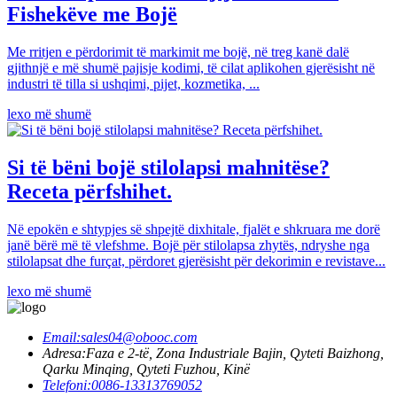
Fishekëve me Bojë
Me rritjen e përdorimit të markimit me bojë, në treg kanë dalë
gjithnjë e më shumë pajisje kodimi, të cilat aplikohen gjerësisht në
industri të tilla si ushqimi, pijet, kozmetika, ...
lexo më shumë
Si të bëni bojë stilolapsi mahnitëse?
Receta përfshihet.
Në epokën e shtypjes së shpejtë dixhitale, fjalët e shkruara me dorë
janë bërë më të vlefshme. Bojë për stilolapsa zhytës, ndryshe nga
stilolapsat dhe furçat, përdoret gjerësisht për dekorimin e revistave...
lexo më shumë
Email:
sales04@obooc.com
Adresa:
Faza e 2-të, Zona Industriale Bajin, Qyteti Baizhong,
Qarku Minqing, Qyteti Fuzhou, Kinë
Telefoni:
0086-13313769052