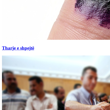
Tharje e shpejtë