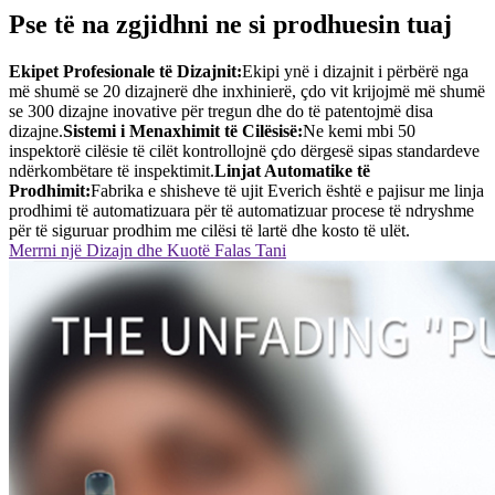
Pse të na zgjidhni ne si prodhuesin tuaj
Ekipet Profesionale të Dizajnit:
Ekipi ynë i dizajnit i përbërë nga
më shumë se 20 dizajnerë dhe inxhinierë, çdo vit krijojmë më shumë
se 300 dizajne inovative për tregun dhe do të patentojmë disa
dizajne.
Sistemi i Menaxhimit të Cilësisë:
Ne kemi mbi 50
inspektorë cilësie të cilët kontrollojnë çdo dërgesë sipas standardeve
ndërkombëtare të inspektimit.
Linjat Automatike të
Prodhimit:
Fabrika e shisheve të ujit Everich është e pajisur me linja
prodhimi të automatizuara për të automatizuar procese të ndryshme
për të siguruar prodhim me cilësi të lartë dhe kosto të ulët.
Merrni një Dizajn dhe Kuotë Falas Tani