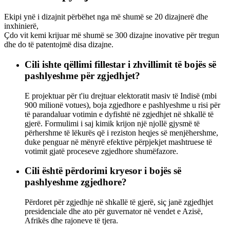
Ekipi ynë i dizajnit përbëhet nga më shumë se 20 dizajnerë dhe
inxhinierë,
Çdo vit kemi krijuar më shumë se 300 dizajne inovative për tregun
dhe do të patentojmë disa dizajne.
Cili ishte qëllimi fillestar i zhvillimit të bojës së
pashlyeshme për zgjedhjet?
E projektuar për t'iu drejtuar elektoratit masiv të Indisë (mbi
900 milionë votues), boja zgjedhore e pashlyeshme u risi për
të parandaluar votimin e dyfishtë në zgjedhjet në shkallë të
gjerë. Formulimi i saj kimik krijon një njollë gjysmë të
përhershme të lëkurës që i reziston heqjes së menjëhershme,
duke penguar në mënyrë efektive përpjekjet mashtruese të
votimit gjatë proceseve zgjedhore shumëfazore.
Cili është përdorimi kryesor i bojës së
pashlyeshme zgjedhore?
Përdoret për zgjedhje në shkallë të gjerë, siç janë zgjedhjet
presidenciale dhe ato për guvernator në vendet e Azisë,
Afrikës dhe rajoneve të tjera.