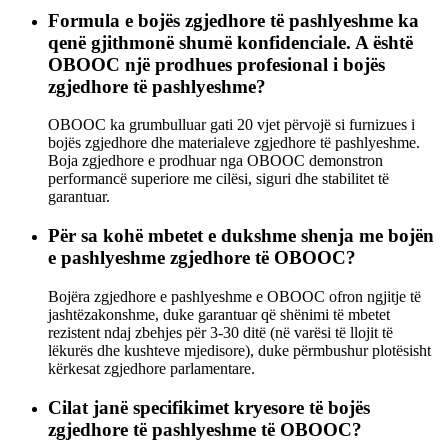
Formula e bojës zgjedhore të pashlyeshme ka
qenë gjithmonë shumë konfidenciale. A është
OBOOC një prodhues profesional i bojës
zgjedhore të pashlyeshme?
OBOOC ka grumbulluar gati 20 vjet përvojë si furnizues i
bojës zgjedhore dhe materialeve zgjedhore të pashlyeshme.
Boja zgjedhore e prodhuar nga OBOOC demonstron
performancë superiore me cilësi, siguri dhe stabilitet të
garantuar.
Për sa kohë mbetet e dukshme shenja me bojën
e pashlyeshme zgjedhore të OBOOC?
Bojëra zgjedhore e pashlyeshme e OBOOC ofron ngjitje të
jashtëzakonshme, duke garantuar që shënimi të mbetet
rezistent ndaj zbehjes për 3-30 ditë (në varësi të llojit të
lëkurës dhe kushteve mjedisore), duke përmbushur plotësisht
kërkesat zgjedhore parlamentare.
Cilat janë specifikimet kryesore të bojës
zgjedhore të pashlyeshme të OBOOC?