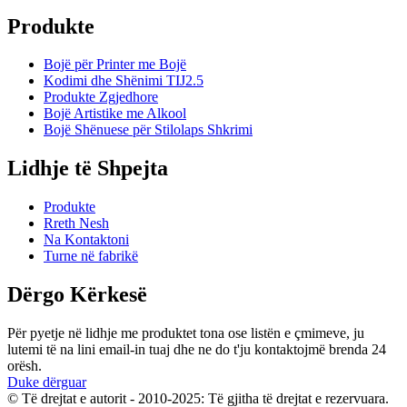
Produkte
Bojë për Printer me Bojë
Kodimi dhe Shënimi TIJ2.5
Produkte Zgjedhore
Bojë Artistike me Alkool
Bojë Shënuese për Stilolaps Shkrimi
Lidhje të Shpejta
Produkte
Rreth Nesh
Na Kontaktoni
Turne në fabrikë
Dërgo Kërkesë
Për pyetje në lidhje me produktet tona ose listën e çmimeve, ju
lutemi të na lini email-in tuaj dhe ne do t'ju kontaktojmë brenda 24
orësh.
Duke dërguar
© Të drejtat e autorit - 2010-2025: Të gjitha të drejtat e rezervuara.