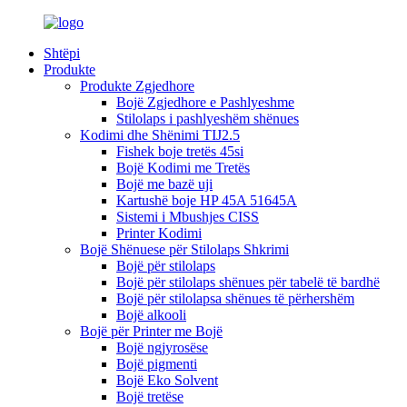
Shtëpi
Produkte
Produkte Zgjedhore
Bojë Zgjedhore e Pashlyeshme
Stilolaps i pashlyeshëm shënues
Kodimi dhe Shënimi TIJ2.5
Fishek boje tretës 45si
Bojë Kodimi me Tretës
Bojë me bazë uji
Kartushë boje HP 45A 51645A
Sistemi i Mbushjes CISS
Printer Kodimi
Bojë Shënuese për Stilolaps Shkrimi
Bojë për stilolaps
Bojë për stilolaps shënues për tabelë të bardhë
Bojë për stilolapsa shënues të përhershëm
Bojë alkooli
Bojë për Printer me Bojë
Bojë ngjyrosëse
Bojë pigmenti
Bojë Eko Solvent
Bojë tretëse