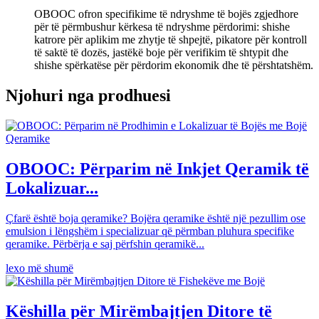
OBOOC ofron specifikime të ndryshme të bojës zgjedhore
për të përmbushur kërkesa të ndryshme përdorimi: shishe
katrore për aplikim me zhytje të shpejtë, pikatore për kontroll
të saktë të dozës, jastëkë boje për verifikim të shtypit dhe
shishe spërkatëse për përdorim ekonomik dhe të përshtatshëm.
Njohuri nga prodhuesi
OBOOC: Përparim në Inkjet Qeramik të
Lokalizuar...
Çfarë është boja qeramike? Bojëra qeramike është një pezullim ose
emulsion i lëngshëm i specializuar që përmban pluhura specifike
qeramike. Përbërja e saj përfshin qeramikë...
lexo më shumë
Këshilla për Mirëmbajtjen Ditore të