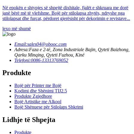
Në epokën e shtypjes së shpejtë dixhitale, fjalët e shkruara me dorë
janë bërë më të vlefshme. Bojë për stilolapsa zhytës, ndryshe nga
stilolapsat dhe furçat, përdoret gjerësisht për dekorimin e revistave...
lexo më shumë
Email:
sales04@obooc.com
Adresa:
Faza e 2-të, Zona Industriale Bajin, Qyteti Baizhong,
Qarku Minqing, Qyteti Fuzhou, Kinë
Telefoni:
0086-13313769052
Produkte
Bojë për Printer me Bojë
Kodimi dhe Shënimi TIJ2.5
Produkte Zgjedhore
Bojë Artistike me Alkool
Bojë Shënuese për Stilolaps Shkrimi
Lidhje të Shpejta
Produkte