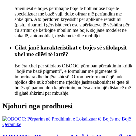
Shënuesit e bojës përmbajnë bojë të holluar ose bojë të
specializuar me bazë vaji, duke ofruar një përfundim me
shkëlqim. Ato përdoren kryesisht për aplikime retushimi
(p.sh., riparimi i gërvishtjeve) ose sipërfaqeve të vështira për
t'u arritur që kërkojnë mbulim me bojë, siç janë modelet në
shkallë, automobilat, dyshemetë dhe mobiljet.
Cilat janë karakteristikat e bojës së stilolapsit
xhel me cilësi të lartë?
Bojëra xhel për stilolaps OBOOC përmban përcaktimin kritik
"bojë me bazë pigmenti", e formuluar me pigmente të
importuara dhe bojëra shtesë. Ofron performancë që nuk
njollos dhe nuk zbehet me rrjedhje jashtëzakonisht të qetë të
bojës që parandalon kapërcimin, ndërsa arrin një distancë më
të gjatë shkrimi për mbushje.
Njohuri nga prodhuesi