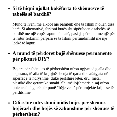
Si të hiqni njollat ​​kokëforta të shënuesve të
tabelës së bardhë?
Mund të lyeni me alkool një pambuk dhe ta fshini njollën disa
herë. Si alternativë, fërkoni butësisht sipërfaqen e tabelës së
bardhë me një copë sapuni të thatë, pastaj spërkatni me ujë për
të rritur fërkimin përpara se ta fshini përfundimisht me një
leckë të lagur.
A mund të përdoret bojë shënuese permanente
për pikturë DIY?
Bojëra për shënjues të përhershëm ofron ngjyra të gjalla dhe
të pasura, të afta të krijojnë shenja të qarta dhe afatgjata në
sipërfaqe të ndryshme, duke përfshirë letër, dru, metal,
plastikë dhe qeramikë smalti. Shumëllojshmëria e saj ofron
potencial të gjerë për punë "bëje vetë" për projekte krijuese të
përditshme.
Cili është ndryshimi midis bojës për shënues
bojërash dhe bojës së zakonshme për shënues të
përhershëm?