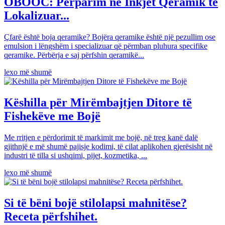
OBOOC: Përparim në Inkjet Qeramik të
Lokalizuar...
Çfarë është boja qeramike? Bojëra qeramike është një pezullim ose
emulsion i lëngshëm i specializuar që përmban pluhura specifike
qeramike. Përbërja e saj përfshin qeramikë...
lexo më shumë
Këshilla për Mirëmbajtjen Ditore të
Fishekëve me Bojë
Me rritjen e përdorimit të markimit me bojë, në treg kanë dalë
gjithnjë e më shumë pajisje kodimi, të cilat aplikohen gjerësisht në
industri të tilla si ushqimi, pijet, kozmetika, ...
lexo më shumë
Si të bëni bojë stilolapsi mahnitëse?
Receta përfshihet.