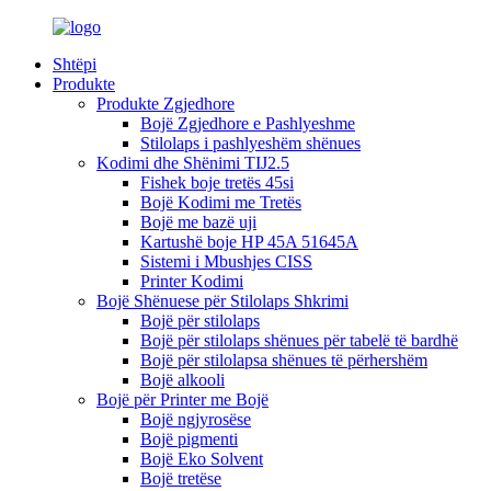
Shtëpi
Produkte
Produkte Zgjedhore
Bojë Zgjedhore e Pashlyeshme
Stilolaps i pashlyeshëm shënues
Kodimi dhe Shënimi TIJ2.5
Fishek boje tretës 45si
Bojë Kodimi me Tretës
Bojë me bazë uji
Kartushë boje HP 45A 51645A
Sistemi i Mbushjes CISS
Printer Kodimi
Bojë Shënuese për Stilolaps Shkrimi
Bojë për stilolaps
Bojë për stilolaps shënues për tabelë të bardhë
Bojë për stilolapsa shënues të përhershëm
Bojë alkooli
Bojë për Printer me Bojë
Bojë ngjyrosëse
Bojë pigmenti
Bojë Eko Solvent
Bojë tretëse