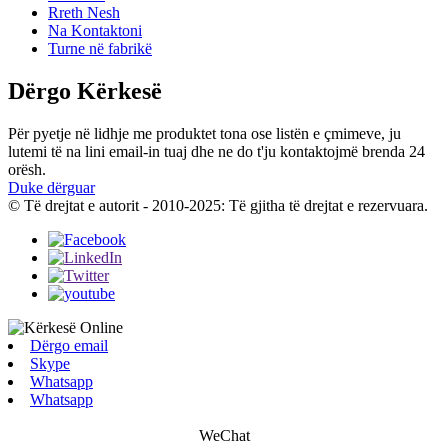
Rreth Nesh
Na Kontaktoni
Turne në fabrikë
Dërgo Kërkesë
Për pyetje në lidhje me produktet tona ose listën e çmimeve, ju
lutemi të na lini email-in tuaj dhe ne do t'ju kontaktojmë brenda 24
orësh.
Duke dërguar
© Të drejtat e autorit - 2010-2025: Të gjitha të drejtat e rezervuara.
Dërgo email
Skype
Whatsapp
Whatsapp
WeChat