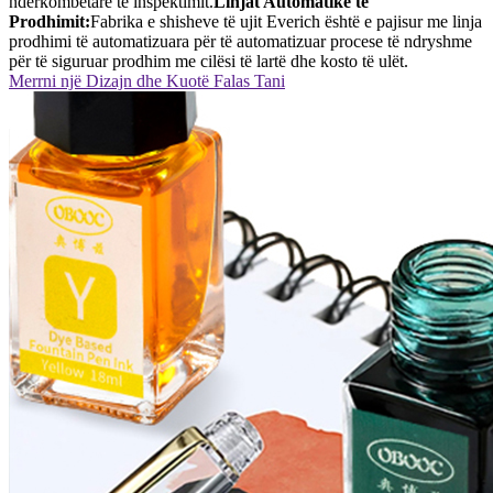
ndërkombëtare të inspektimit.
Linjat Automatike të
Prodhimit:
Fabrika e shisheve të ujit Everich është e pajisur me linja
prodhimi të automatizuara për të automatizuar procese të ndryshme
për të siguruar prodhim me cilësi të lartë dhe kosto të ulët.
Merrni një Dizajn dhe Kuotë Falas Tani