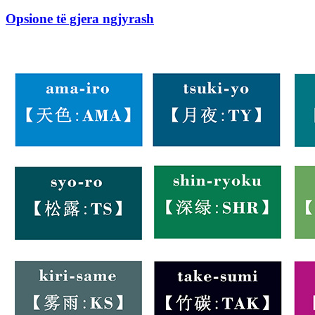
Opsione të gjera ngjyrash