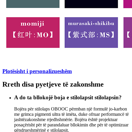
Plotësisht i personalizueshëm
Rreth disa pyetjeve të zakonshme
A do ta bllokojë boja e stilolapsit stilolapsin?
Bojëra për stilolaps OBOOC përmban një formulë jo-karbon
me grimca pigmenti ultra të imëta, duke ofruar performancë të
jashtëzakonshme rrjedhshmërie. Bojëra është projektuar
posaçërisht për të parandaluar bllokimin dhe për të optimizuar
qëndrueshmërinë e stilolapsit.