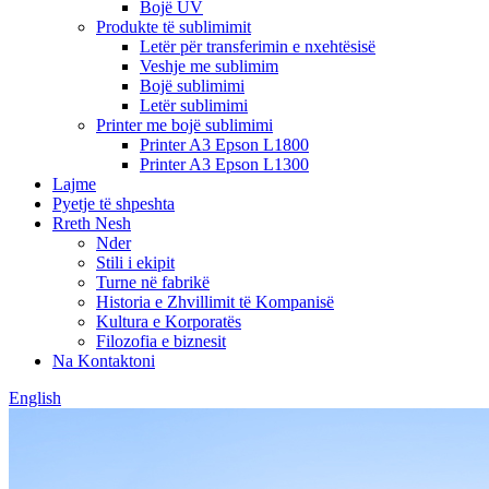
Bojë UV
Produkte të sublimimit
Letër për transferimin e nxehtësisë
Veshje me sublimim
Bojë sublimimi
Letër sublimimi
Printer me bojë sublimimi
Printer A3 Epson L1800
Printer A3 Epson L1300
Lajme
Pyetje të shpeshta
Rreth Nesh
Nder
Stili i ekipit
Turne në fabrikë
Historia e Zhvillimit të Kompanisë
Kultura e Korporatës
Filozofia e biznesit
Na Kontaktoni
English