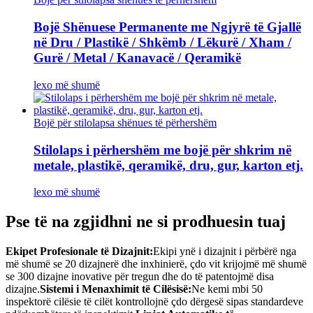
Bojë Shënuese Permanente me Ngjyrë të Gjallë
në Dru / Plastikë / Shkëmb / Lëkurë / Xham /
Gurë / Metal / Kanavacë / Qeramikë
lexo më shumë
Bojë për stilolapsa shënues të përhershëm
Stilolaps i përhershëm me bojë për shkrim në
metale, plastikë, qeramikë, dru, gur, karton etj.
lexo më shumë
Pse të na zgjidhni ne si prodhuesin tuaj
Ekipet Profesionale të Dizajnit:
Ekipi ynë i dizajnit i përbërë nga
më shumë se 20 dizajnerë dhe inxhinierë, çdo vit krijojmë më shumë
se 300 dizajne inovative për tregun dhe do të patentojmë disa
dizajne.
Sistemi i Menaxhimit të Cilësisë:
Ne kemi mbi 50
inspektorë cilësie të cilët kontrollojnë çdo dërgesë sipas standardeve