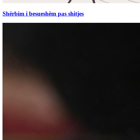
Shërbim i besueshëm pas shitjes